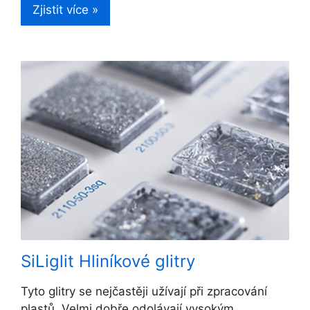
Zjistit více »
SiLiglit Hliníkové glitry
Tyto glitry se nejčastěji užívají při zpracování
plastů. Velmi dobře odolávají vysokým