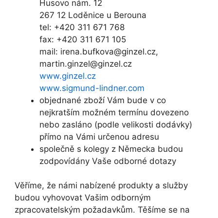
Husovo nám. 12
267 12 Loděnice u Berouna
tel: +420 311 671 768
fax: +420 311 671 105
mail:
irena.bufkova@ginzel.cz
,
martin.ginzel@ginzel.cz
www.ginzel.cz
www.sigmund-lindner.com
objednané zboží Vám bude v co
nejkratším možném termínu dovezeno
nebo zasláno (podle velikosti dodávky)
přímo na Vámi určenou adresu
společně s kolegy z Německa budou
zodpovídány Vaše odborné dotazy
Věříme, že námi nabízené produkty a služby
budou vyhovovat Vašim odborným
zpracovatelským požadavkům. Těšíme se na