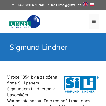
Přeskočit
tel.
+420 311 671 768
e-mail:
info@ginzel.cz
na
obsah
MENU
Sigmund Lindner
V roce 1854 byla založena
firma SiLi panem
Sigmundem Lindnerem v
bavorském
Warmensteinachu. Tato rodinná firma, dnes