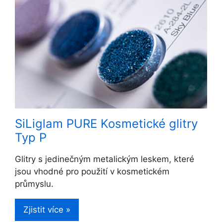
SiLiglam PURE Kosmetické glitry
Typ P
Glitry s jedinečným metalickým leskem, které
jsou vhodné pro použití v kosmetickém
průmyslu.
Zjistit více »