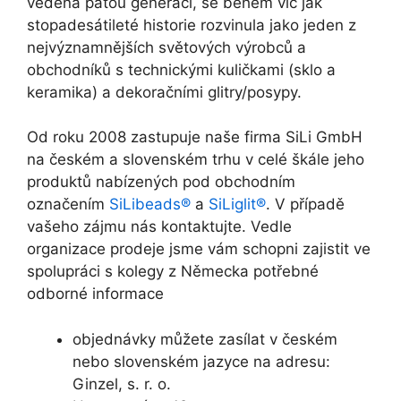
vedena pátou generací, se během víc jak
stopadesátileté historie rozvinula jako jeden z
nejvýznamnějších světových výrobců a
obchodníků s technickými kuličkami (sklo a
keramika) a dekoračními glitry/posypy.
Od roku 2008 zastupuje naše firma SiLi GmbH
na českém a slovenském trhu v celé škále jeho
produktů nabízených pod obchodním
označením
SiLibeads®
a
SiLiglit®
. V případě
vašeho zájmu nás kontaktujte. Vedle
organizace prodeje jsme vám schopni zajistit ve
spolupráci s kolegy z Německa potřebné
odborné informace
objednávky můžete zasílat v českém
nebo slovenském jazyce na adresu:
Ginzel, s. r. o.