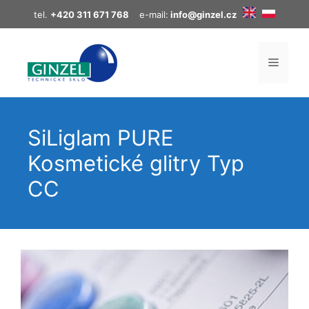
Přeskočit
tel.
+420 311 671 768
e-mail:
info@ginzel.cz
na
obsah
MENU
SiLiglam PURE
Kosmetické glitry Typ
CC