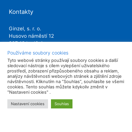
Kontakty
Ginzel, s. r. o.
Husovo náměstí 12
267 12 Loděnice
Používáme soubory cookies
IČ: 254 11 357
Tyto webové stránky používají soubory cookies a další
sledovací nástroje s cílem vylepšení uživatelského
prostředí, zobrazení přizpůsobeného obsahu a reklam,
+420 311 671 768
analýzy návštěvnosti webových stránek a zjištění zdroje
návštěvnosti. Kliknutím na “Souhlas”, souhlasíte se všemi
cookies. Tento souhlas můžete kdykoliv změnit v
info@ginzel.cz
"Nastaveni cookies" .
Zobrazit mapu
Nastavení cookies
Souhlas
Další odkazy