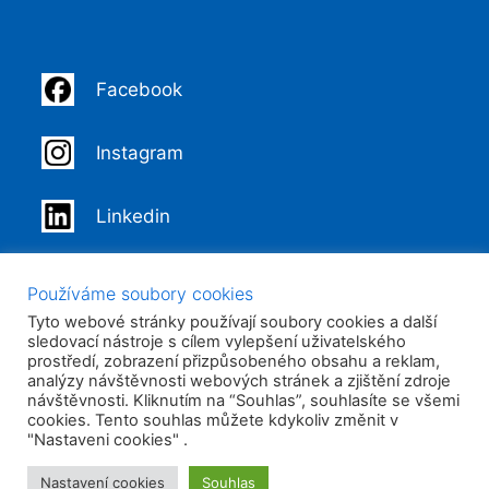
Facebook
Instagram
Linkedin
Youtube
Používáme soubory cookies
Tyto webové stránky používají soubory cookies a další
sledovací nástroje s cílem vylepšení uživatelského
Sklenene-kulicky.cz
prostředí, zobrazení přizpůsobeného obsahu a reklam,
analýzy návštěvnosti webových stránek a zjištění zdroje
návštěvnosti. Kliknutím na “Souhlas”, souhlasíte se všemi
kulickovy-park.cz
cookies. Tento souhlas můžete kdykoliv změnit v
"Nastaveni cookies" .
Nastavení cookies
Souhlas