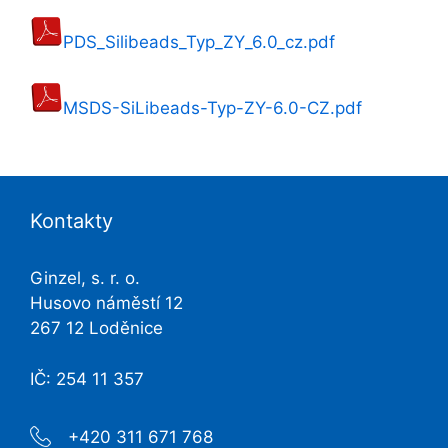
PDS_Silibeads_Typ_ZY_6.0_cz.pdf
MSDS-SiLibeads-Typ-ZY-6.0-CZ.pdf
Kontakty
Ginzel, s. r. o.
Husovo náměstí 12
267 12 Loděnice
IČ: 254 11 357
+420 311 671 768