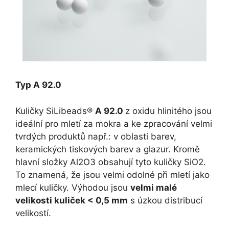
Typ A 92.0
Kuličky SiLibeads®
A 92.0
z oxidu hlinitého jsou
ideální pro mletí za mokra a ke zpracování velmi
tvrdých produktů např.: v oblasti barev,
keramických tiskových barev a glazur. Kromě
hlavní složky Al2O3 obsahují tyto kuličky SiO2.
To znamená, že jsou velmi odolné při mletí jako
mlecí kuličky. Výhodou jsou
velmi malé
velikosti kuliček < 0,5 mm
s úzkou distribucí
velikostí.