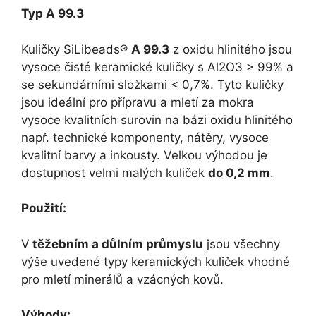
Typ A 99.3
Kuličky SiLibeads®
A 99.3
z oxidu hlinitého jsou
vysoce čisté keramické kuličky s Al2O3 > 99% a
se sekundárními složkami < 0,7%. Tyto kuličky
jsou ideální pro přípravu a mletí za mokra
vysoce kvalitních surovin na bázi oxidu hlinitého
např. technické komponenty, nátěry, vysoce
kvalitní barvy a inkousty. Velkou výhodou je
dostupnost velmi malých kuliček
do 0,2 mm
.
Použití:
V
těžebním a důlním průmyslu
jsou všechny
výše uvedené typy keramických kuliček vhodné
pro mletí minerálů a vzácných kovů.
Výhody: