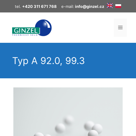
Přeskočit
tel.
+420 311 671 768
e-mail:
info@ginzel.cz
na
obsah
MENU
Typ A 92.0, 99.3