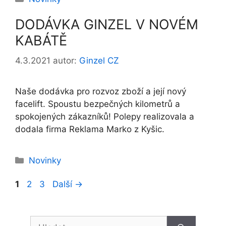
DODÁVKA GINZEL V NOVÉM
KABÁTĚ
4.3.2021
autor:
Ginzel CZ
Naše dodávka pro rozvoz zboží a její nový
facelift. Spoustu bezpečných kilometrů a
spokojených zákazníků! Polepy realizovala a
dodala firma Reklama Marko z Kyšic.
Rubriky
Novinky
Stránka
Stránka
Stránka
1
2
3
Další
→
Hledat: