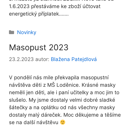
1.6.2023 přestáváme ke zboží účtovat
energetický příplatek…….
Rubriky
Novinky
Masopust 2023
23.2.2023
autor:
Blažena Patejdlová
V pondělí nás mile překvapila masopustní
návštěva děti z MŠ Loděnice. Krásné masky
neměli jen děti, ale i paní učitelky a moc jim to
slušelo. My jsme dostaly velmi dobré sladké
šátečky a na oplátku od nás všechny masky
dostaly malý dáreček. Moc děkujeme a těšíme
se na další návštěvu