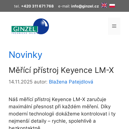
Přeskočit
tel.
+420 311 671 768
e-mail:
info@ginzel.cz
na
obsah
MENU
Novinky
Měřící přístroj Keyence LM-X
14.11.2025
autor:
Blažena Patejdlová
Náš měřící přístroj Keyence LM-X zaručuje
maximální přesnost při každém měření. Díky
moderní technologii dokážeme kontrolovat i ty
nejmenší detaily – rychle, spolehlivě a
bezkontaktně.