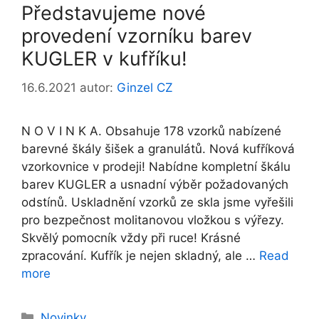
Představujeme nové
provedení vzorníku barev
KUGLER v kufříku!
16.6.2021
autor:
Ginzel CZ
N O V I N K A. Obsahuje 178 vzorků nabízené
barevné škály šišek a granulátů. Nová kufříková
vzorkovnice v prodeji! Nabídne kompletní škálu
barev KUGLER a usnadní výběr požadovaných
odstínů. Uskladnění vzorků ze skla jsme vyřešili
pro bezpečnost molitanovou vložkou s výřezy.
Skvělý pomocník vždy při ruce! Krásné
zpracování. Kufřík je nejen skladný, ale …
Read
more
Rubriky
Novinky