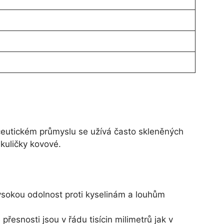
aceutickém průmyslu se užívá často skleněných
 kuličky kovové.
 vysokou odolnost proti kyselinám a louhům
řesnosti jsou v řádu tisícin milimetrů jak v