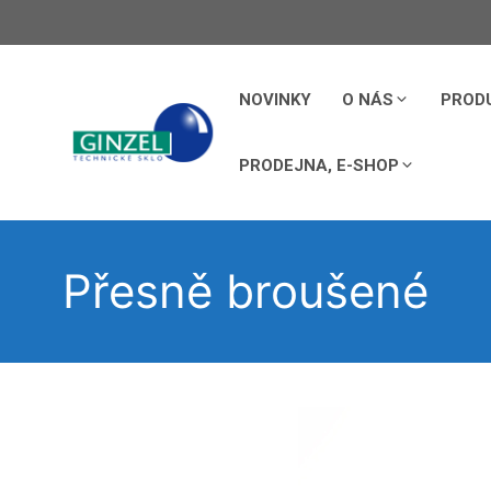
Přeskočit
na
obsah
NOVINKY
O NÁS
PROD
PRODEJNA, E-SHOP
Přesně broušené