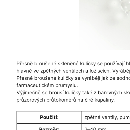
Přesně broušené skleněné kuličky se používají 
hlavně ve zpětných ventilech a ložiscích. Vyráb
Přesně broušené kuličky se vyrábějí jak ze sodno
farmaceutickém průmyslu.
Výjimečně se brousí kuličky také z barevných ske
průzorových průtokoměrů na čiré kapaliny.
Použití:
zpětné ventily, pump
Rozměr:
2–40 mm