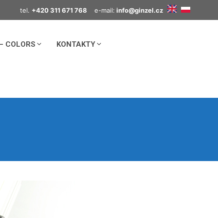
tel.
+420 311 671 768
e-mail:
info@ginzel.cz
– COLORS
KONTAKTY