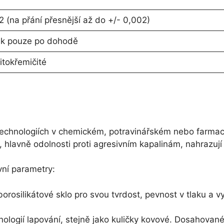
 (na přání přesnější až do +/- 0,002)
sk pouze po dohodě
itokřemičité
í v technologiích v chemickém, potravinářském nebo farm
i, hlavně odolnosti proti agresivním kapalinám, nahrazují
vní parametry:
 borosilikátové sklo pro svou tvrdost, pevnost v tlaku a
ologií lapování, stejně jako kuličky kovové. Dosahované p