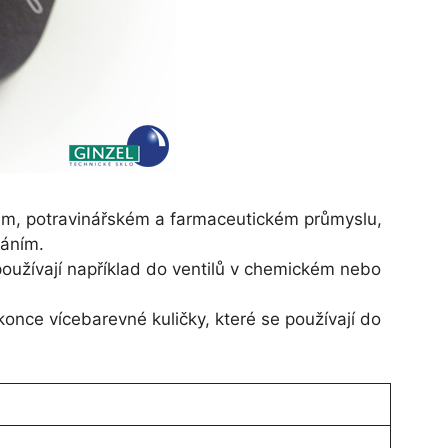
kém, potravinářském a farmaceutickém průmyslu,
váním.
 používají například do ventilů v chemickém nebo
konce vícebarevné kuličky, které se používají do