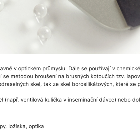
hlavně v optickém průmyslu. Dále se používají v chemic
ějí se metodou broušení na brusných kotoučích tzv. lapo
draselných skel, tak ze skel borosilikátových, které se
l (např. ventilová kulička v inseminační dávce) nebo do
y, ložiska, optika